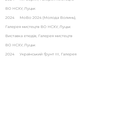
ВО НСХУ, Луцьк
2024
МоВо 2024 (Молода Волинь),
Галерея мистецтв ВО НСХУ, Луцьк
Виставка етюдів, Галерея мистецтв
ВО НСХУ, Луцьк
2024
Український Ґрунт ІІІ, Галерея
мистецтв ВО НСХУ, Луцьк
2024
Весняний салон, Галерея
мистецтв ВО НСХУ, Луцьк
2024
Polissian Witchcraft VI, cтудія
МІК, Луцьк
2024
Графіка Волині, Галерея